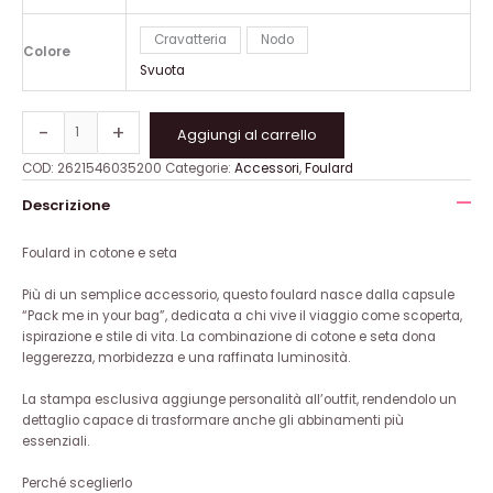
Cravatteria
Nodo
Colore
Svuota
-
+
Aggiungi al carrello
COD:
2621546035200
Categorie:
Accessori
,
Foulard
Descrizione
Foulard in cotone e seta
Più di un semplice accessorio, questo foulard nasce dalla capsule
“Pack me in your bag”, dedicata a chi vive il viaggio come scoperta,
ispirazione e stile di vita. La combinazione di cotone e seta dona
leggerezza, morbidezza e una raffinata luminosità.
La stampa esclusiva aggiunge personalità all’outfit, rendendolo un
dettaglio capace di trasformare anche gli abbinamenti più
essenziali.
Perché sceglierlo