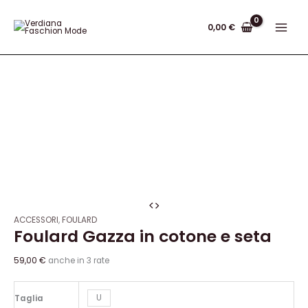
Vai
Search...
al
0,00
€
contenuto
Foulard
Gazza
ACCESSORI
,
FOULARD
Foulard Gazza in cotone e seta
in
cotone
e
59,00
€
anche in 3 rate
seta
quantità
U
Taglia